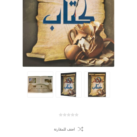
اضف للمقارنة