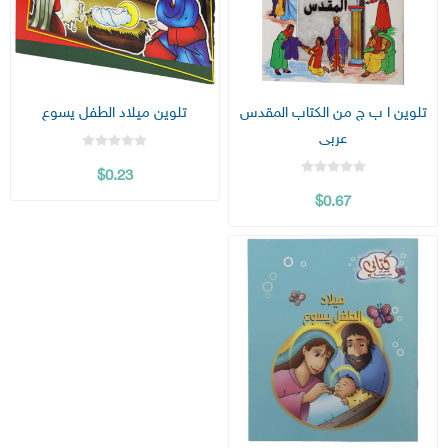
تلوين ا ب ج من الكتاب المقدس
تلوين ميلاد الطفل يسوع
عربى
$0.23
$0.67