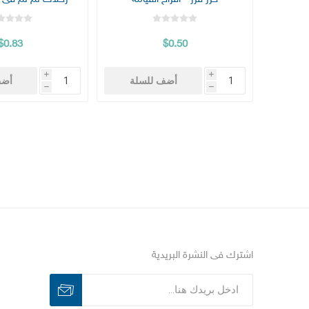
$0.83
$0.50
i
i
أضف للسلة
أضف
h
h
اشترك فى النشرة البريدية