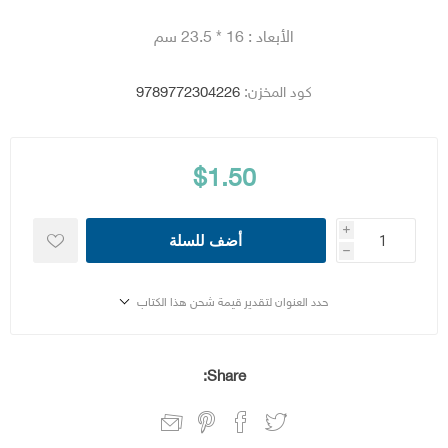
الأبعاد : 16 * 23.5 سم
كود المخزن:
9789772304226
$1.50
i
أضف للسلة
h
حدد العنوان لتقدير قيمة شحن هذا الكتاب
Share: