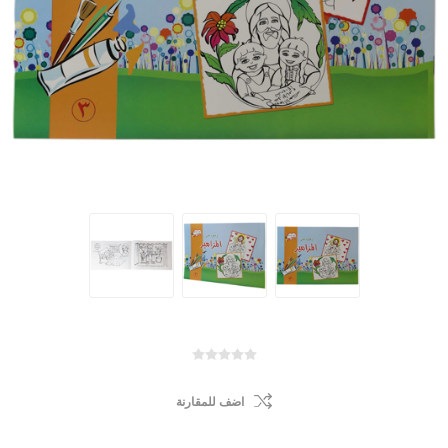
اضف للمقارنة