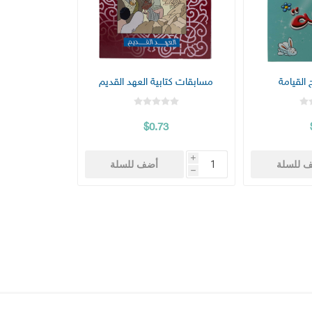
 القيامة
مسابقات كتابية العهد القديم
$0.73
i
 للسلة
أضف للسلة
h