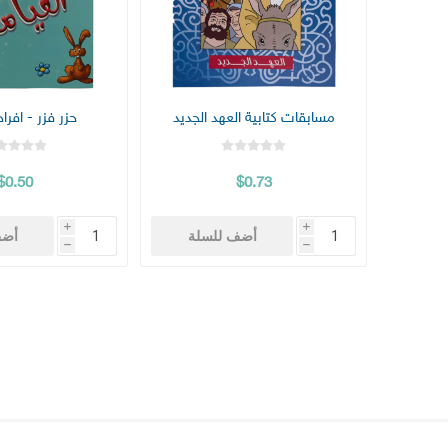
مسابقات كتابية العهد الجديد
حزر فزر - افراح
$0.50
$0.73
i
i
أضف للسلة
أضف
h
h