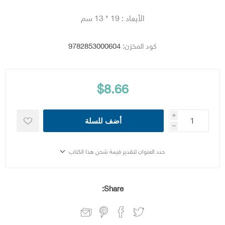
الأبعاد : 19 * 13 سم
كود المخزن:
9782853000604
$8.66
i
أضف للسلة
h
حدد العنوان لتقدير قيمة شحن هذا الكتاب
Share: