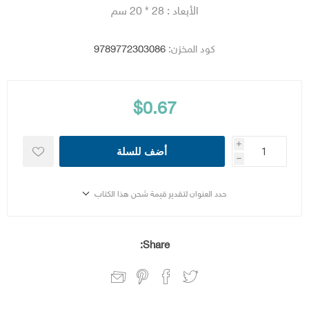
الأبعاد : 28 * 20 سم
كود المخزن:
9789772303086
$0.67
i
أضف للسلة
h
حدد العنوان لتقدير قيمة شحن هذا الكتاب
Share: