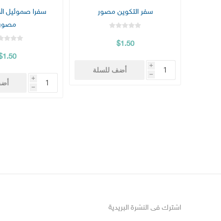
سفر التكوين مصور
سفرا صموئيل اﻷو
مصور
$1.50
$1.50
i
أضف للسلة
h
i
أضف
h
اشترك فى النشرة البريدية