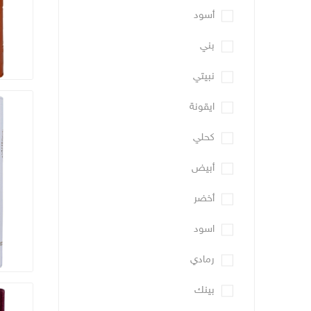
أسود
بني
نبيتي
ايقونة
كحلي
أبيض
أخضر
اسود
رمادي
بينك