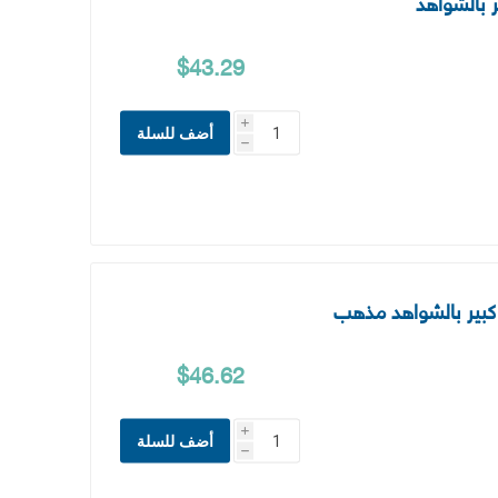
$43.29
i
أضف للسلة
h
خط كبير بالشواهد مذهب
$46.62
i
أضف للسلة
h