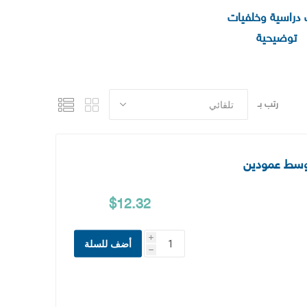
دراسية وخلفيات
توضيحية
رتب بـ
$12.32
i
أضف للسلة
h