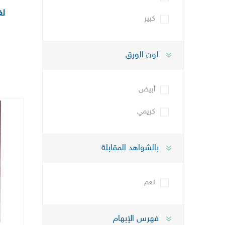
لغ
كبير
لون الورق
أبيض
كريمي
بالشواهد المقابلة
نعم
فهرس اﻹبهام