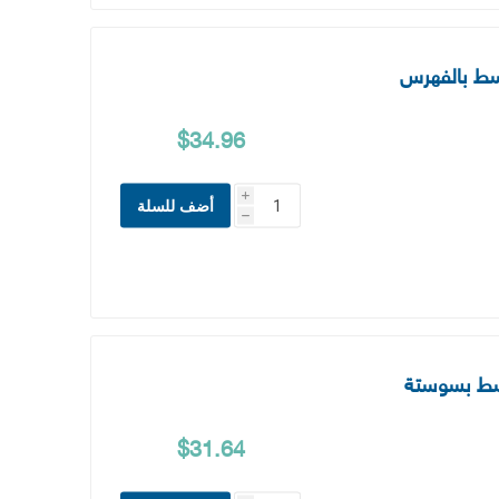
وسط بالفهرس
$34.96
i
أضف للسلة
h
$31.64