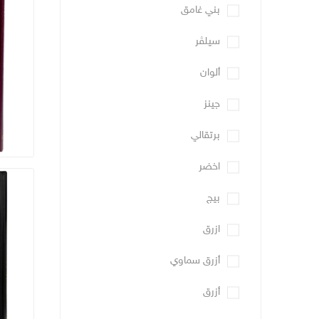
بني غامق
سيلڤر
ألوان
جينز
برتقالي
اخضر
بيج
ازرق
أزرق سماوي
أزرق