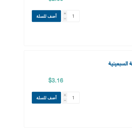
i
أضف للسلة
h
مة السبعينية
$3.16
i
أضف للسلة
h