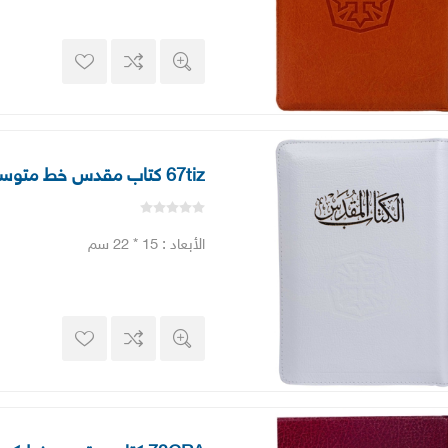
67tiz كتاب مقدس خط متوسط بالفهرس بسوستة
الأبعاد : 15 * 22 سم