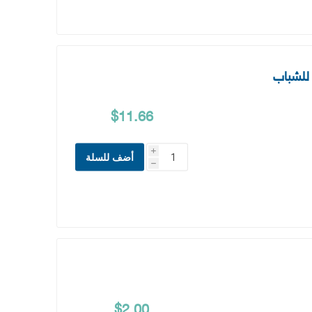
$11.66
i
أضف للسلة
h
$2.00