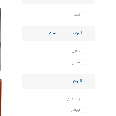
نعم
لون حواف الصفحة
ذهبي
فضي
اللون
بني فاتح
اورانج