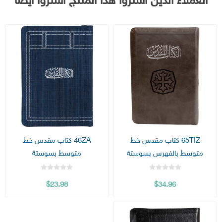
العملاء الذين اشتروا هذا المنتج اشتروا أيضا
65TIZ كتاب مقدس خط
46ZA كتاب مقدس خط
متوسط بالفهرس بسوستة
متوسط بسوستة
$23.98
$34.96