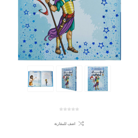
اضف للمقارنة