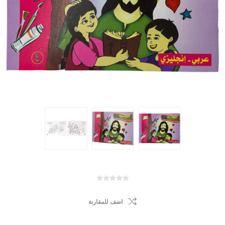
اضف للمقارنة